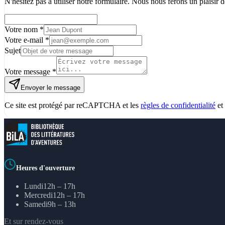
N'hésitez pas à utiliser notre formulaire. Nous nous ferons un plaisir 
Votre nom
*
Votre e-mail
*
Sujet
Votre message
*
Envoyer le message
Ce site est protégé par reCAPTCHA et les
règles de confidentialité
et
Heures d'ouverture
Lundi
12h – 17h
Mercredi
12h – 17h
Samedi
9h – 13h
Et sur rendez-vous