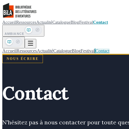
Accueil
Ressources
Actualité
Catalogue
Blog
Festival
Contact
AMBIANCE
Accueil
Ressources
Actualité
Catalogue
Blog
Festival
Contact
NOUS ÉCRIRE
Contact
N'hésitez pas à nous contacter pour toute que