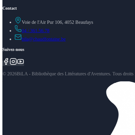
Contact
Voie de l'Air Pur 106, 4052 Beaufays
04 / 361.56.78
bila@chaudfontaine.be
Suivez-nous
©
2026
BiLA - Bibliothèque des Littératures d'Aventures. Tous droits 