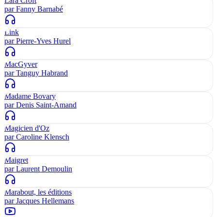
Lara Croft
par
Fanny Barnabé
Link
par
Pierre-Yves Hurel
MacGyver
par
Tanguy Habrand
Madame Bovary
par
Denis Saint-Amand
Magicien d'Oz
par
Caroline Klensch
Maigret
par
Laurent Demoulin
Marabout, les éditions
par
Jacques Hellemans