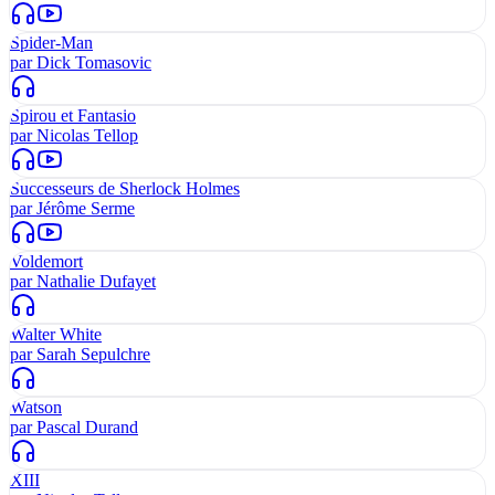
Spider-Man
par
Dick Tomasovic
Spirou et Fantasio
par
Nicolas Tellop
Successeurs de Sherlock Holmes
par
Jérôme Serme
Voldemort
par
Nathalie Dufayet
Walter White
par
Sarah Sepulchre
Watson
par
Pascal Durand
XIII