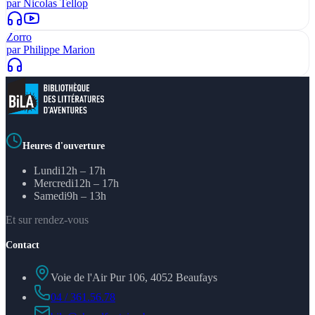
par
Nicolas Tellop
Zorro
par
Philippe Marion
Heures d'ouverture
Lundi
12h – 17h
Mercredi
12h – 17h
Samedi
9h – 13h
Et sur rendez-vous
Contact
Voie de l'Air Pur 106, 4052 Beaufays
04 / 361.56.78