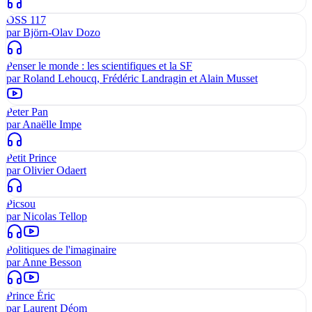
OSS 117
par
Björn-Olav Dozo
Penser le monde : les scientifiques et la SF
par
Roland Lehoucq, Frédéric Landragin et Alain Musset
Peter Pan
par
Anaëlle Impe
Petit Prince
par
Olivier Odaert
Picsou
par
Nicolas Tellop
Politiques de l'imaginaire
par
Anne Besson
Prince Éric
par
Laurent Déom