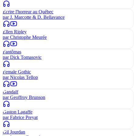
Écrire l'horreur au Québec
par
J. Marcotte & D. Bellavance
Ellen Ripley
par
Christophe Meurée
Fantômas
par
Dick Tomasovic
Female Gothic
par
Nicolas Tellop
Gandalf
par
Geoffroy Brunson
Gaston Lagaffe
par
Fabrice Preyat
Gil Jourdan