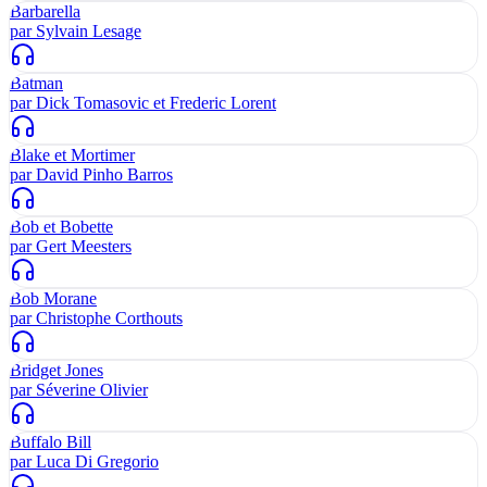
Barbarella
par
Sylvain Lesage
Batman
par
Dick Tomasovic et Frederic Lorent
Blake et Mortimer
par
David Pinho Barros
Bob et Bobette
par
Gert Meesters
Bob Morane
par
Christophe Corthouts
Bridget Jones
par
Séverine Olivier
Buffalo Bill
par
Luca Di Gregorio