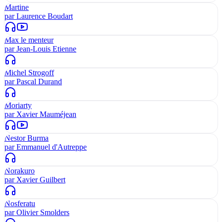
Martine
par
Laurence Boudart
Max le menteur
par
Jean-Louis Etienne
Michel Strogoff
par
Pascal Durand
Moriarty
par
Xavier Mauméjean
Nestor Burma
par
Emmanuel d'Autreppe
Norakuro
par
Xavier Guilbert
Nosferatu
par
Olivier Smolders