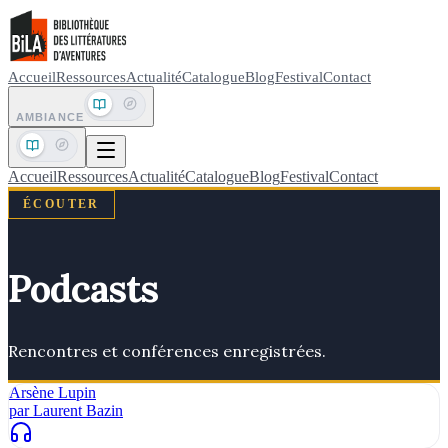
Accueil
Ressources
Actualité
Catalogue
Blog
Festival
Contact
AMBIANCE
Accueil
Ressources
Actualité
Catalogue
Blog
Festival
Contact
ÉCOUTER
Podcasts
Rencontres et conférences enregistrées.
Arsène Lupin
par
Laurent Bazin