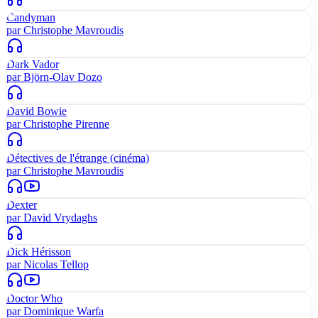
Candyman
par
Christophe Mavroudis
Dark Vador
par
Björn-Olav Dozo
David Bowie
par
Christophe Pirenne
Détectives de l'étrange (cinéma)
par
Christophe Mavroudis
Dexter
par
David Vrydaghs
Dick Hérisson
par
Nicolas Tellop
Doctor Who
par
Dominique Warfa