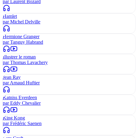
par
Laurent Bozard
Hamlet
par
Michel Delville
Hermione Granger
par
Tanguy Habrand
Illustrer le roman
par
Thomas Lavachery
Jean Ray
par
Arnaud Huftier
Katniss Everdeen
par
Eddy Chevalier
King Kong
par
Frédéric Saenen