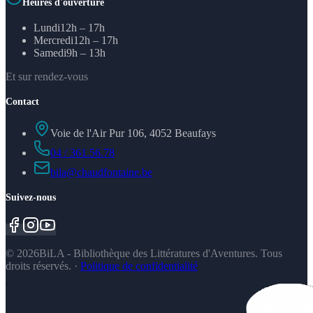
Heures d'ouverture
Lundi
12h – 17h
Mercredi
12h – 17h
Samedi
9h – 13h
Et sur rendez-vous
Contact
Voie de l'Air Pur 106, 4052 Beaufays
04 / 361.56.78
bila@chaudfontaine.be
Suivez-nous
©
2026
BiLA - Bibliothèque des Littératures d'Aventures. Tous
droits réservés.
·
Politique de confidentialité