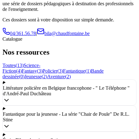
une série de dossiers pédagogiques à destination des professionnels
de l'enseignement.
Ces dossiers sont à votre disposition sur simple demande.
04/361.56.78
|
bila@chaudfontaine.be
Catalogue
Nos ressources
Toutes
(
13
)
Science-
Fiction
(
4
)
Fantasy
(
3
)
Policier
(
3
)
Fantastique
(
1
)
Bande
dessinée
(
0
)
Jeunesse
(
2
)
Aventure
(
2
)
Littérature policière en Belgique francophone - " Le Téléphone "
d'André-Paul Duchâteau
Fantastique pour la jeunesse - La série "Chair de Poule" De R.L.
Stine