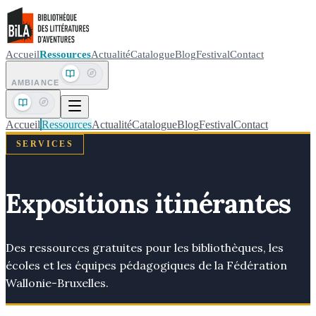
Accueil
Ressources
Actualité
Catalogue
Blog
Festival
Contact
AMBIANCE
Accueil
Ressources
Actualité
Catalogue
Blog
Festival
Contact
SERVICES
Expositions itinérantes
Des ressources gratuites pour les bibliothèques, les
écoles et les équipes pédagogiques de la Fédération
Wallonie-Bruxelles.